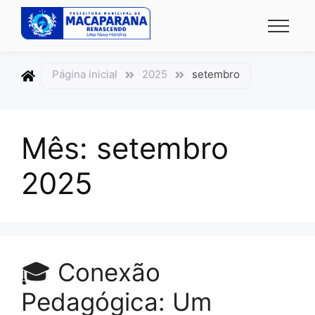
conteúdo
conteúdo
Página inicial
2025
setembro
Mês:
setembro
2025
🎓 Conexão
Pedagógica: Um