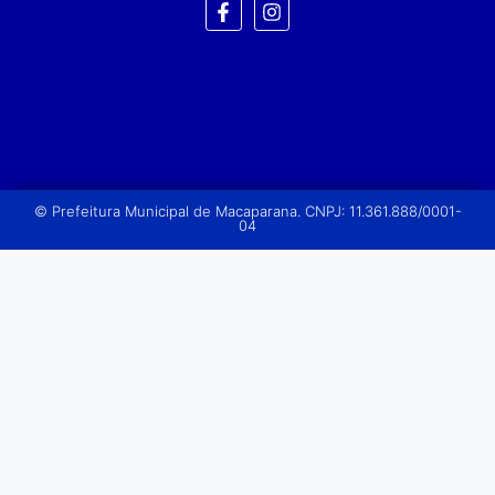
© Prefeitura Municipal de Macaparana. CNPJ: 11.361.888/0001-
04