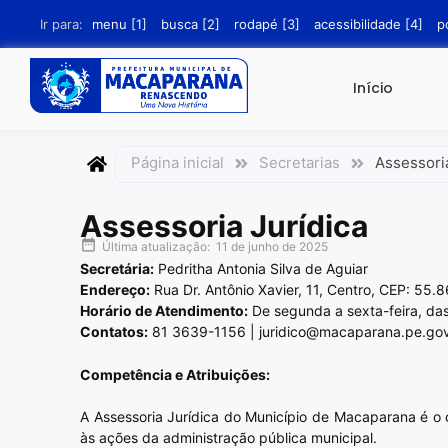
conteúdo
Ir para:
menu [1]
busca [2]
rodapé [3]
acessibilidade [4]
p
Início
Página inicial
Secretarias
Assessoria
Assessoria Jurídica
Última atualização:
11 de junho de 2025
Secretária:
Pedritha Antonia Silva de Aguiar
Endereço:
Rua Dr. Antônio Xavier, 11, Centro, CEP: 55
Horário de Atendimento:
De segunda a sexta-feira, da
Contatos:
81 3639-1156 | juridico@macaparana.pe.gov
Competência e Atribuições:
A Assessoria Jurídica do Município de Macaparana é o ó
às ações da administração pública municipal.