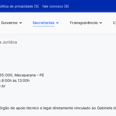
olítica de privacidade [5]
fale conosco [6]
Governo
Secretarias
Transparência
C
 Jurídica
.865-000, Macaparana – PE
s 8:00h às 13:00h
.br
rgão de apoio técnico e legal diretamente vinculado ao Gabinete do 