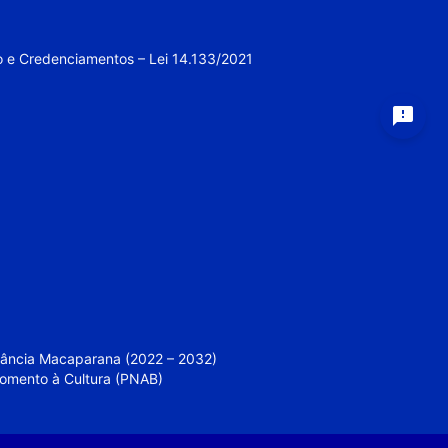
o e Credenciamentos – Lei 14.133/2021
feedback
nfância Macaparana (2022 – 2032)
 Fomento à Cultura (PNAB)