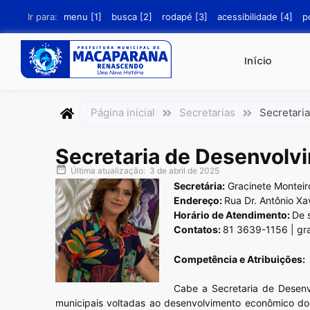
conteúdo
Ir para:
menu [1]
busca [2]
rodapé [3]
acessibilidade [4]
p
Início
Página inicial
Secretarias
Secretari
Secretaria de Desenvolv
Última atualização:
3 de abril de 2025
Secretária:
Gracinete Monteiro
Endereço:
Rua Dr. Antônio Xa
Horário de Atendimento:
De 
Contatos:
81 3639-1156 | gr
Competência e
Atribuições:
Cabe a Secretaria de Desenvo
municipais voltadas ao desenvolvimento econômico do 