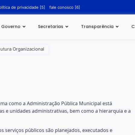
olítica de privacidade [5]
fale conosco [6]
Governo
Secretarias
Transparência
C
rutura Organizacional
rma como a Administração Pública Municipal está
ias e unidades administrativas, bem como a hierarquia e a
 serviços públicos são planejados, executados e