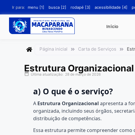
conteúdo
Ir para:
menu [1]
busca [2]
rodapé [3]
acessibilidade [4]
p
Início
Página inicial
Carta de Serviços
Est
Estrutura Organizacional
Última atualização:
28 de março de 2026
a) O que é o serviço?
A
Estrutura Organizacional
apresenta a fo
organizada, incluindo seus órgãos, secretar
distribuição de competências.
Essa estrutura permite compreender como os