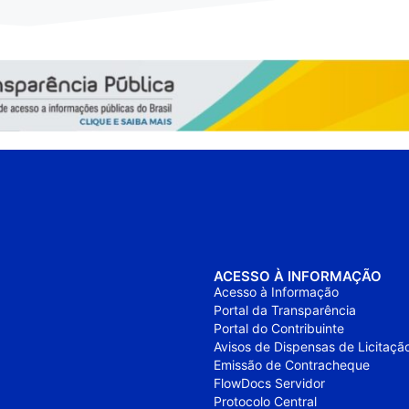
ACESSO À INFORMAÇÃO
Acesso à Informação
Portal da Transparência
Portal do Contribuinte
Avisos de Dispensas de Licitaçã
Emissão de Contracheque
FlowDocs Servidor
Protocolo Central