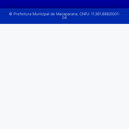
© Prefeitura Municipal de Macaparana. CNPJ: 11.361.888/0001-
04