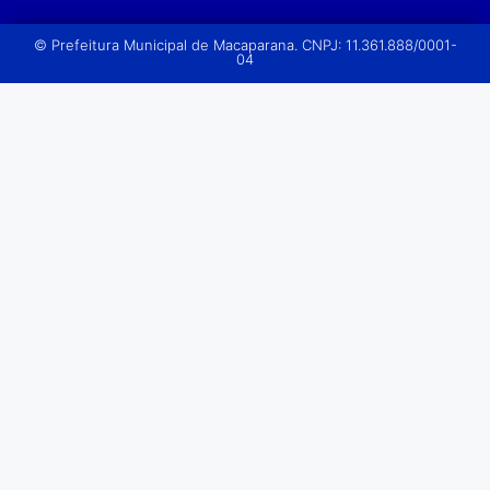
© Prefeitura Municipal de Macaparana. CNPJ: 11.361.888/0001-
04