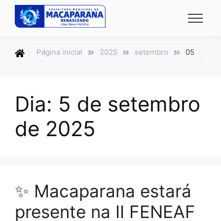
conteúdo
conteúdo
Página inicial
2025
setembro
05
Dia:
5 de setembro
de 2025
✨ Macaparana estará
presente na II FENEAF