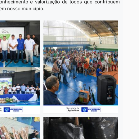
SAIB
conhecimento e valorização de todos que contribuem
 em nosso município.
20
Erra
Esco
SAIB
7 
Açã