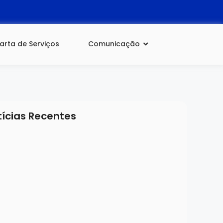
arta de Serviços
Comunicação
tícias Recentes
de agosto de 2026
UNICADO OFICIAL – Adiada prova da Seleção
 Gestores Escolares