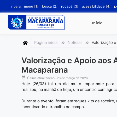
conteúdo
Ir para:
menu [1]
busca [2]
rodapé [3]
acessibilidade [4]
p
Início
Página inicial
Notícias
Valorização 
Valorização e Apoio aos 
Macaparana
Última atualização:
26 de março de 2026
Hoje (26/03) foi um dia muito importante para o
realizou, na manhã de hoje, um encontro com agricu
Durante o evento, foram entregues kits de roceiro,
incentivando o trabalho no campo.