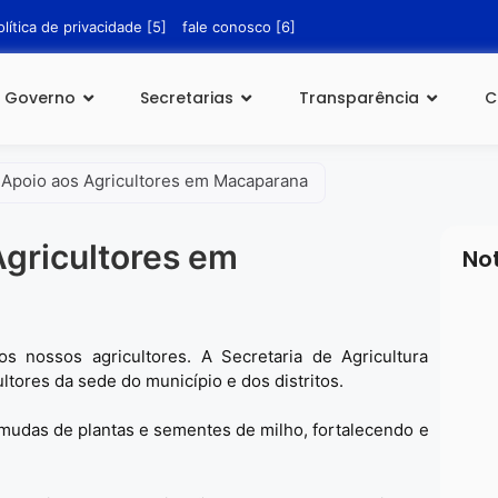
olítica de privacidade [5]
fale conosco [6]
Governo
Secretarias
Transparência
C
e Apoio aos Agricultores em Macaparana
Agricultores em
No
s nossos agricultores. A Secretaria de Agricultura
ltores da sede do município e dos distritos.
 mudas de plantas e sementes de milho, fortalecendo e
6 
COM
para