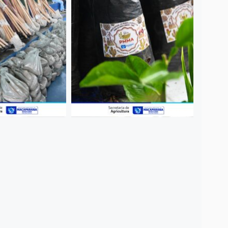
SAIB
28
Enco
Joã
SAIB