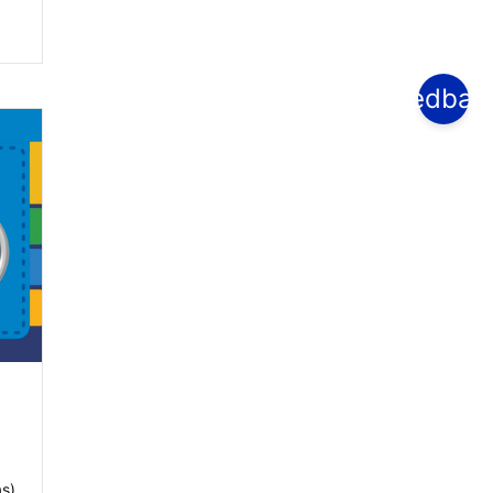
feedbac
as)