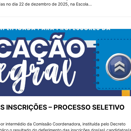
adas no dia 22 de dezembro de 2025, na Escola...
S INSCRIÇÕES – PROCESSO SELETIVO
r intermédio da Comissão Coordenadora, instituída pelo Decreto
lico o resultado do deferimento das inscrições dos(as) candidatos(