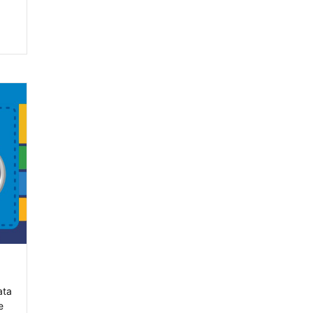
ata
e