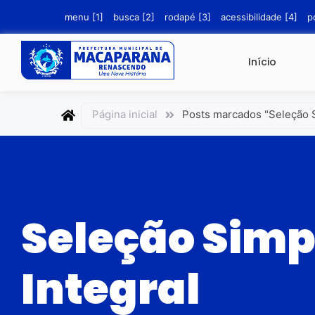
conteúdo
Ir para:
menu [1]
busca [2]
rodapé [3]
acessibilidade [4]
p
Início
Página inicial
Posts marcados "Seleção S
Seleção Simp
Integral