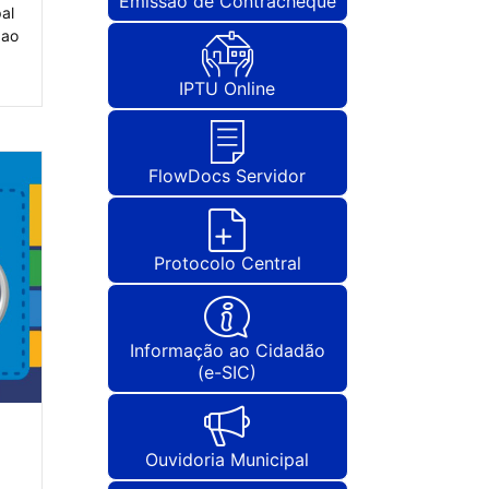
Emissão de Contracheque
al
 ao
IPTU Online
FlowDocs Servidor
Protocolo Central
Informação ao Cidadão
(e-SIC)
Ouvidoria Municipal