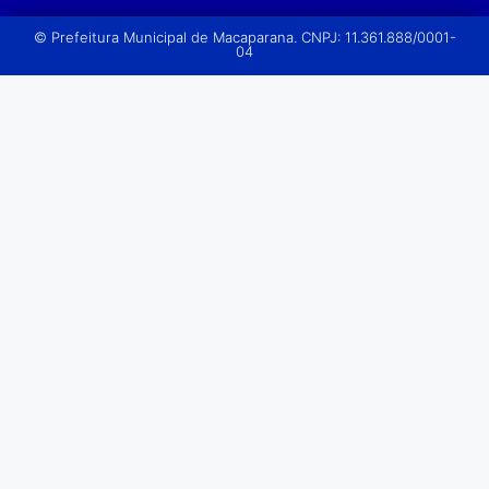
© Prefeitura Municipal de Macaparana. CNPJ: 11.361.888/0001-
04