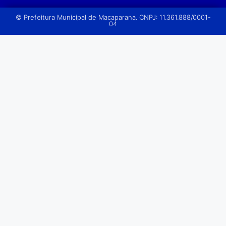
© Prefeitura Municipal de Macaparana. CNPJ: 11.361.888/0001-
04