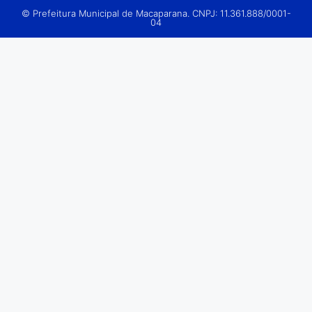
© Prefeitura Municipal de Macaparana. CNPJ: 11.361.888/0001-
04