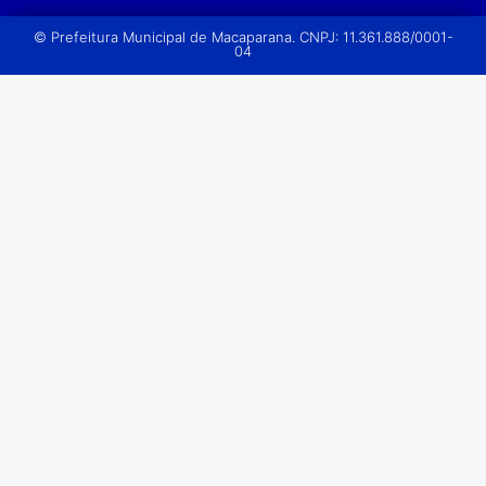
© Prefeitura Municipal de Macaparana. CNPJ: 11.361.888/0001-
04