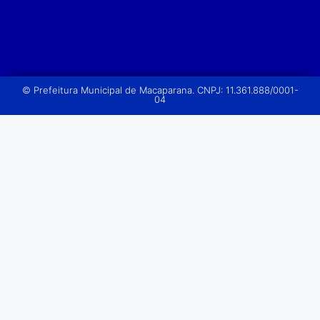
© Prefeitura Municipal de Macaparana. CNPJ: 11.361.888/0001-
04