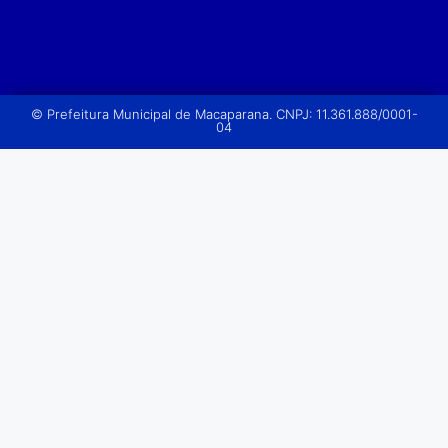
© Prefeitura Municipal de Macaparana. CNPJ: 11.361.888/0001-
04