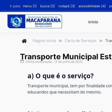
conteúdo
Ir para:
menu [1]
busca [2]
rodapé [3]
acessibilidade [4]
p
Início
Página inicial
Carta de Serviços
Tra
Transporte Municipal Est
Última atualização:
13 de junho de 2025
a) O que é o serviço?
Transporte municipal, tem por finalidade con
educandos que necessitam do mesmo.