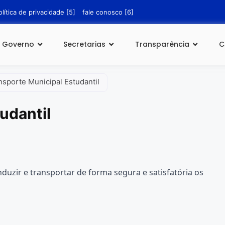
olítica de privacidade [5]
fale conosco [6]
Governo
Secretarias
Transparência
C
nsporte Municipal Estudantil
udantil
duzir e transportar de forma segura e satisfatória os