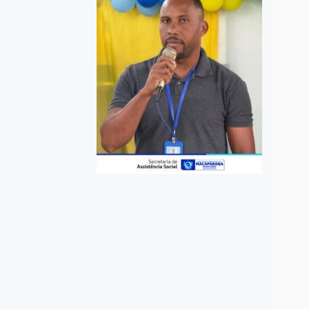
SAIB
25
Fest
Paqu
SAIB