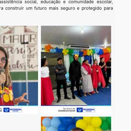
SAIB
assistência social, educação e comunidade escolar,
a construir um futuro mais seguro e protegido para
7 
Açã
SAIB
28
Enco
Joã