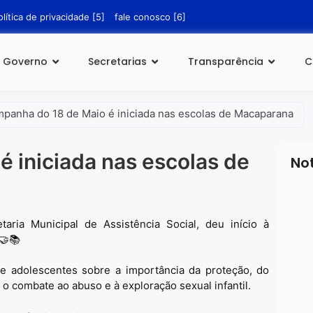
olítica de privacidade [5]
fale conosco [6]
Governo
Secretarias
Transparência
C
panha do 18 de Maio é iniciada nas escolas de Macaparana
 iniciada nas escolas de
No
aria Municipal de Assistência Social, deu início à
🤝📚
 e adolescentes sobre a importância da proteção, do
20
Erra
o o combate ao abuso e à exploração sexual infantil.
Esco