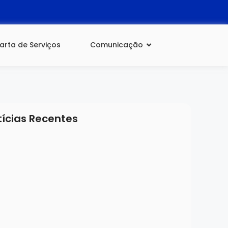
arta de Serviços
Comunicação
tícias Recentes
 de julho de 2026
ta nº 03 do Processo de Seleção para Gestor
lar