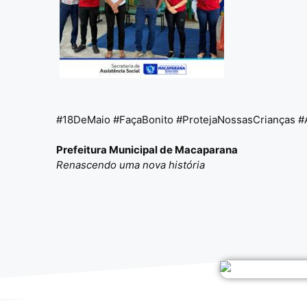
#18DeMaio #FaçaBonito #ProtejaNossasCrianças #A
Prefeitura Municipal de Macaparana
Renascendo uma nova história