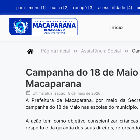
conteúdo
Ir para:
menu [1]
busca [2]
rodapé [3]
acessibilidade [4]
p
Início
Página inicial
Assistência Social
Cam
Campanha do 18 de Maio é
Macaparana
Última atualização:
8 de maio de 2026
A Prefeitura de Macaparana, por meio da Secret
campanha do
18 de Maio
nas escolas do município. 
A ação tem como objetivo conscientizar crianças
respeito e da garantia dos seus direitos, reforçand