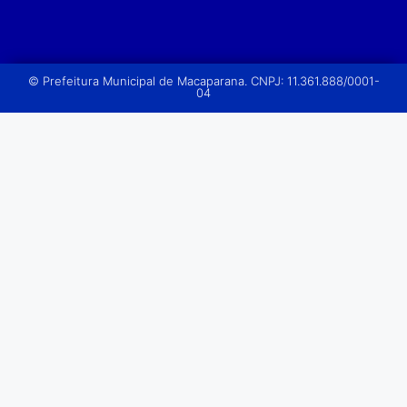
© Prefeitura Municipal de Macaparana. CNPJ: 11.361.888/0001-
04