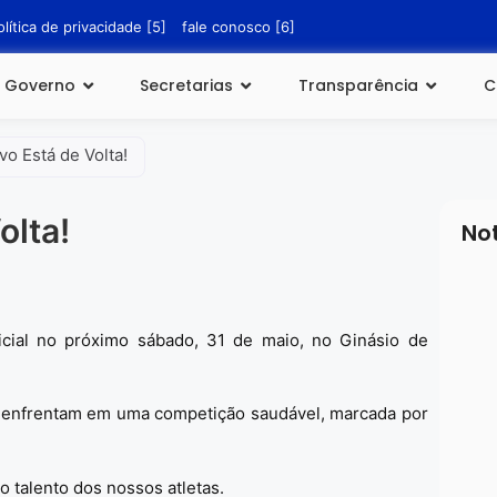
olítica de privacidade [5]
fale conosco [6]
Governo
Secretarias
Transparência
C
o Está de Volta!
olta!
No
cial no próximo sábado, 31 de maio, no Ginásio de
e enfrentam em uma competição saudável, marcada por
20 d
Erra
Esco
SAIB
o talento dos nossos atletas.