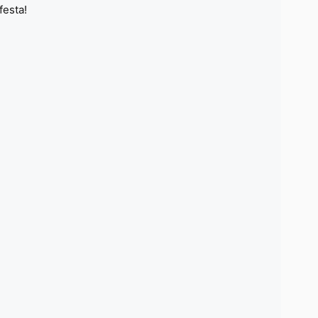
festa!
7 de
Açã
SAIB
28 d
Enco
Joã