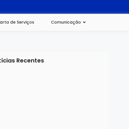
arta de Serviços
Comunicação
tícias Recentes
e julho de 2026
ta nº 03 do Processo de Seleção para Gestor
lar
A MAIS