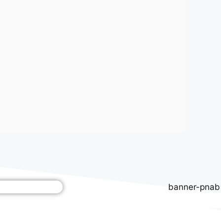
A MAIS
e junho de 2026
a do Milho reúne tradição e muito forró em
evira
A MAIS