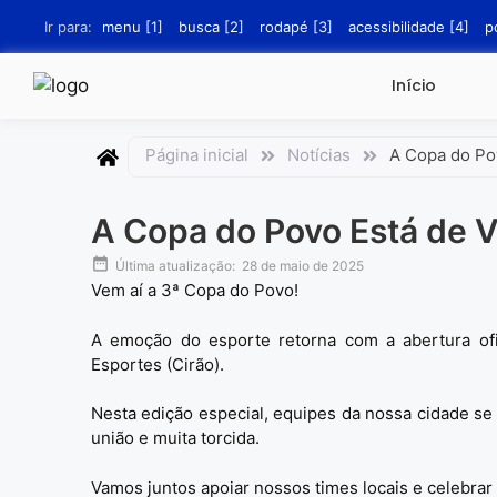
conteúdo
Ir para:
menu [1]
busca [2]
rodapé [3]
acessibilidade [4]
p
Início
Página inicial
Notícias
A Copa do Pov
A Copa do Povo Está de V
Última atualização:
28 de maio de 2025
Vem aí a 3ª Copa do Povo!
A emoção do esporte retorna com a abertura ofi
Esportes (Cirão).
Nesta edição especial, equipes da nossa cidade s
união e muita torcida.
Vamos juntos apoiar nossos times locais e celebrar 