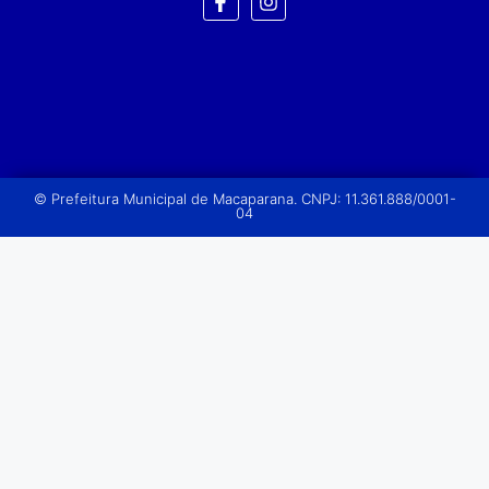
© Prefeitura Municipal de Macaparana. CNPJ: 11.361.888/0001-
04